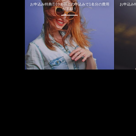
お申込み特典①10名以上の申込みで1名分の費用
お申込み
が半額！
August, 2026
M
T
W
T
F
S
S