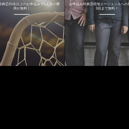
特典②20名以上のお申込みで1人分の費
お申込み特典③現地エージェントへの
用が無料！
3回まで無料！
Most Viewed Posts
1
Aug 3, 2018