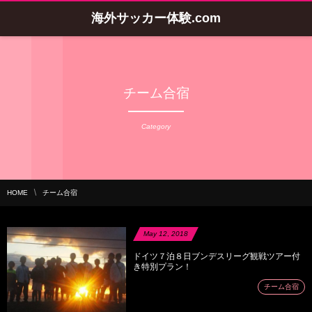
海外サッカー体験.com
チーム合宿
Category
HOME
チーム合宿
May
12
,
2018
ドイツ７泊８日ブンデスリーグ観戦ツアー付
き特別プラン！
チーム合宿