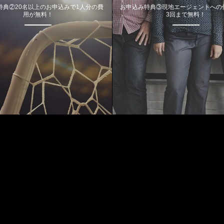
特典②20名以上のお申込みで1人分の費
お申込み特典③現地エージェントへの
用が無料！
3回まで無料！
Most Viewed Posts
1
Aug 3, 2018