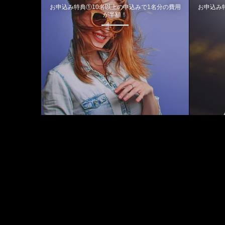
お申込み特典①10名以上の申込みで1名分の費用
お申込み
が半額！
August, 2026
M
T
W
T
F
S
S